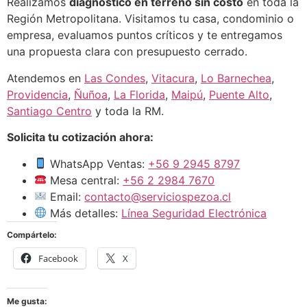
Realizamos
diagnóstico en terreno sin costo
en toda la
Región Metropolitana. Visitamos tu casa, condominio o
empresa, evaluamos puntos críticos y te entregamos
una propuesta clara con presupuesto cerrado.
Atendemos en
Las Condes
,
Vitacura
,
Lo Barnechea
,
Providencia
,
Ñuñoa
,
La Florida
,
Maipú
,
Puente Alto
,
Santiago Centro
y toda la RM.
Solicita tu cotización ahora:
WhatsApp Ventas:
+56 9 2945 8797
Mesa central:
+56 2 2984 7670
Email:
contacto@serviciospezoa.cl
Más detalles:
Línea Seguridad Electrónica
Compártelo:
Facebook
X
Me gusta: