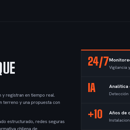
24/7
Monitore
QUE
Vigilancia
IA
Analítica
Detección 
y registran en tiempo real.
n terreno y una propuesta con
+10
Años de o
Instalacion
ado estructurado, redes seguras
rmativa chilena de