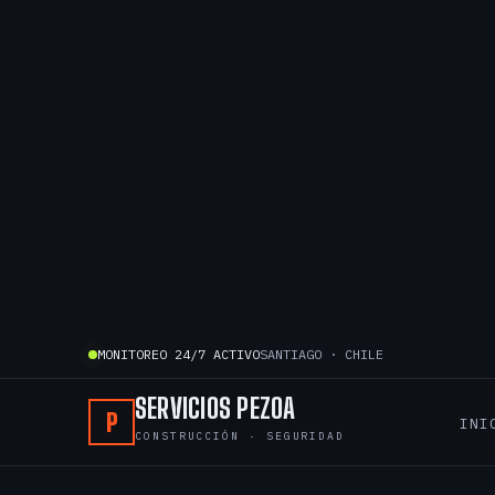
Ir
al
contenido
MONITOREO 24/7 ACTIVO
SANTIAGO · CHILE
SERVICIOS PEZOA
P
INI
CONSTRUCCIÓN · SEGURIDAD