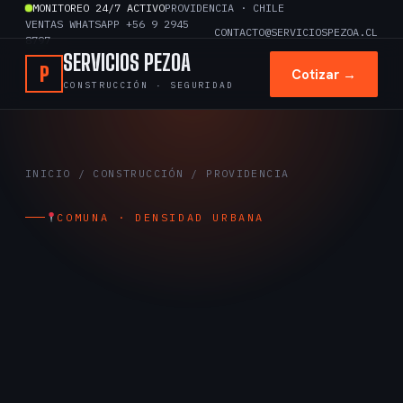
Ir
MONITOREO 24/7 ACTIVO
PROVIDENCIA · CHILE
VENTAS WHATSAPP +56 9 2945
al
CONTACTO@SERVICIOSPEZOA.CL
8797
contenido
SERVICIOS PEZOA
P
Cotizar →
CONSTRUCCIÓN · SEGURIDAD
INICIO
/
CONSTRUCCIÓN
/ PROVIDENCIA
COMUNA · DENSIDAD URBANA