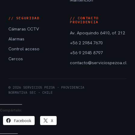
Mantención
// SEGURIDAD
// CONTACTO
PROVIDENCIA
Cámaras CCTV
Av. Apoquindo 6410, of. 212
Alarmas
+56 2 2984 7670
Control acceso
+56 9 2945 8797
Cercos
contacto@serviciospezoa.cl
© 2026 SERVICIOS PEZOA · PROVIDENCIA
NORMATIVA SEC · CHILE
Compártelo:
Facebook
X