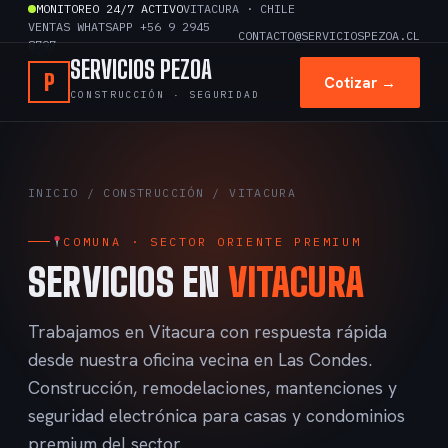
Ir
MONITOREO 24/7 ACTIVO
VITACURA · CHILE
VENTAS WHATSAPP +56 9 2945
al
CONTACTO@SERVICIOSPEZOA.CL
8797
contenido
SERVICIOS PEZOA
P
Cotizar →
CONSTRUCCIÓN · SEGURIDAD
INICIO
/
CONSTRUCCIÓN
/ VITACURA
COMUNA · SECTOR ORIENTE PREMIUM
SERVICIOS EN
VITACURA
Trabajamos en Vitacura con respuesta rápida
desde nuestra oficina vecina en Las Condes.
Construcción, remodelaciones, mantenciones y
seguridad electrónica para casas y condominios
premium del sector.