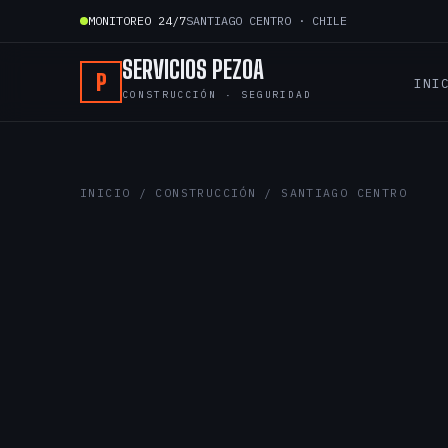
Ir
MONITOREO 24/7
SANTIAGO CENTRO · CHILE
al
contenido
SERVICIOS PEZOA
P
INI
CONSTRUCCIÓN · SEGURIDAD
INICIO
/
CONSTRUCCIÓN
/ SANTIAGO CENTRO