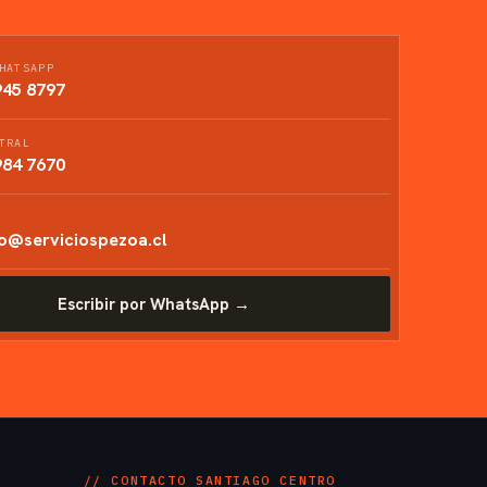
HATSAPP
945 8797
TRAL
984 7670
o@serviciospezoa.cl
Escribir por WhatsApp →
// CONTACTO SANTIAGO CENTRO