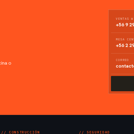
VENTAS W
+56 9 2
MESA CEN
S
+56 2 2
CORREO
cina o
contact
// CONSTRUCCIÓN
// SEGURIDAD