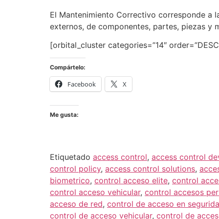
El Mantenimiento Correctivo corresponde a la 
externos, de componentes, partes, piezas y m
[orbital_cluster categories=”14″ order=”DESC
Compártelo:
Facebook
X
Me gusta:
Etiquetado
access control
,
access control de
control policy
,
access control solutions
,
acce
biometrico
,
control acceso elite
,
control acces
control acceso vehicular
,
control accesos pe
acceso de red
,
control de acceso en segurid
control de acceso vehicular
,
control de acce