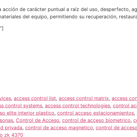
acción de carácter puntual a raíz del uso, desperfecto, ago
ateriales del equipo, permitiendo su recuperación, restaur
”]
vices
,
access control list
,
access control matrix
,
access co
ss control systems
,
access control technologies
,
control a
o elite interior plastico
,
control acceso estacionamientos
,
rsonas
,
Control de Acceso
,
control de acceso biometrico
,
c
ad privada
,
control de acceso magnetico
,
control de acceso
so zk 4370