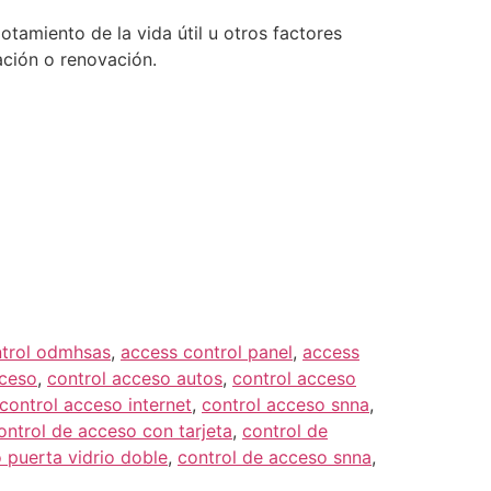
tamiento de la vida útil u otros factores
ación o renovación.
ntrol odmhsas
,
access control panel
,
access
cceso
,
control acceso autos
,
control acceso
control acceso internet
,
control acceso snna
,
ontrol de acceso con tarjeta
,
control de
 puerta vidrio doble
,
control de acceso snna
,