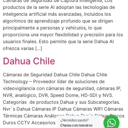
Cámaras de Seguridad de Captura Inteligente, Los
productos de la serie AI adoptan las tecnologías de
inteligencia artificial más avanzadas, incluidos los
algoritmos de aprendizaje profundo que se dirigen
principalmente a personas y vehículos, lo que
proporciona una mayor flexibilidad y precisión para los
usuarios finales. Esto permite que la serie Dahua AI
ofrezca varias […]
Dahua Chile
Cámaras de Seguridad Dahua Chile Dahua Chile
Technology – Proveedor líder de soluciones de
videovigilancia con cámaras de seguridad, cámaras IP,
NVR, analógico, DVR, Speed ​​Dome, HD-SDI y NVS.
Categorías de productos Dahua y sus Subcategorías.
Nvr´s Dahua Cámaras IP Dahua Cámaras WIFI Cámaras
Térmicas Cámaras Análogas Dahua Dvr´s Dahua Discos
¿Necesitas ayuda?
Duros CCTV Accesorios Dahua Vigilancia […]
Chatea con nosotros