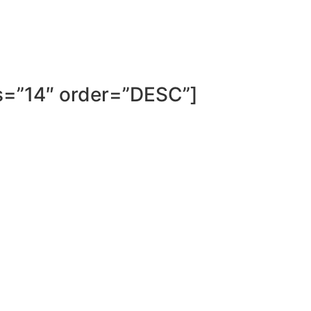
es=”14″ order=”DESC”]