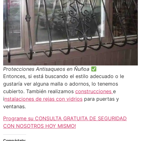
Protecciones Antisaqueos en Ñuñoa
Entonces, si está buscando el estilo adecuado o le
gustaría ver alguna malla o adornos, lo tenemos
cubierto. También realizamos
construcciones
e
i
nstalaciones de rejas con vidrios
para puertas y
ventanas.
Programe su CONSULTA GRATUITA DE SEGURIDAD
CON NOSOTROS HOY MISMO!
Compártelo: