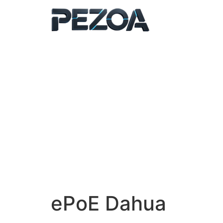
Ir
al
contenido
ePoE Dahua