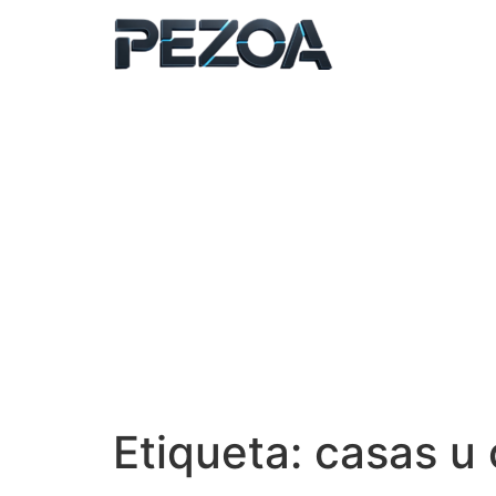
Ir
al
contenido
Etiqueta:
casas u 