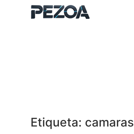
Ir
al
contenido
Etiqueta:
camaras 