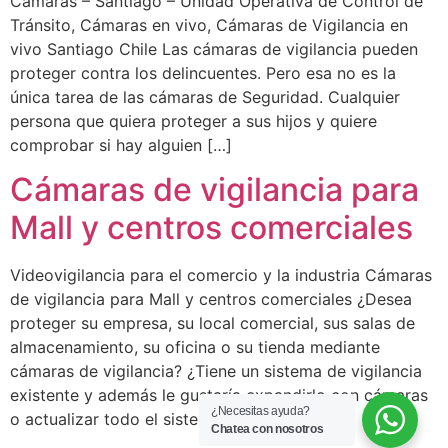
Cámaras – Santiago – Unidad Operativa de Control de
Tránsito, Cámaras en vivo, Cámaras de Vigilancia en
vivo Santiago Chile Las cámaras de vigilancia pueden
proteger contra los delincuentes. Pero esa no es la
única tarea de las cámaras de Seguridad. Cualquier
persona que quiera proteger a sus hijos y quiere
comprobar si hay alguien […]
Cámaras de vigilancia para
Mall y centros comerciales
Videovigilancia para el comercio y la industria Cámaras
de vigilancia para Mall y centros comerciales ¿Desea
proteger su empresa, su local comercial, sus salas de
almacenamiento, su oficina o su tienda mediante
cámaras de vigilancia? ¿Tiene un sistema de vigilancia
existente y además le gustaría expandirlo con cámaras
¿Necesitas ayuda?
o actualizar todo el sistema? ¿O tal […]
Chatea con nosotros