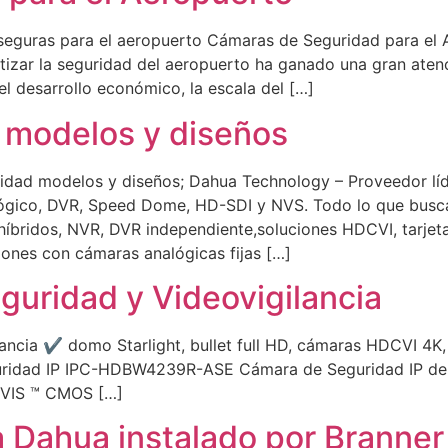
eguras para el aeropuerto Cámaras de Seguridad para el 
izar la seguridad del aeropuerto ha ganado una gran atenc
l desarrollo económico, la escala del […]
 modelos y diseños
 modelos y diseños; Dahua Technology – Proveedor líder
ógico, DVR, Speed ​​Dome, HD-SDI y NVS. Todo lo que busc
íbridos, NVR, DVR independiente,soluciones HDCVI, tarjet
ciones con cámaras analógicas fijas […]
uridad y Videovigilancia
ancia ✔ domo Starlight, bullet full HD, cámaras HDCVI 4
guridad IP IPC-HDBW4239R-ASE Cámara de Seguridad IP de
RVIS ™ CMOS […]
 Dahua instalado por Branner