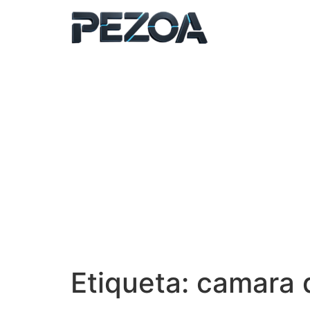
Ir
al
contenido
Etiqueta:
camara d