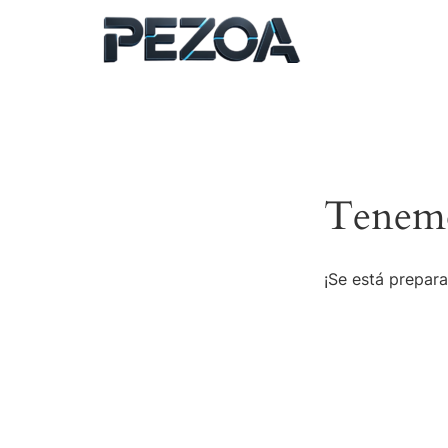
Ir
al
contenido
Tenemo
¡Se está prepara