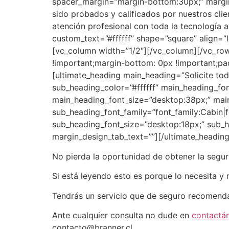
spacer_margin=”margin-bottom:30px;” margin_
sido probados y calificados por nuestros cli
atención profesional con toda la tecnología
custom_text=”#ffffff” shape=”square” align=
[vc_column width=”1/2″][/vc_column][/vc_ro
!important;margin-bottom: 0px !important;pa
[ultimate_heading main_heading=”Solicite toda
sub_heading_color=”#ffffff” main_heading_fon
main_heading_font_size=”desktop:38px;” mai
sub_heading_font_family=”font_family:Cabin|f
sub_heading_font_size=”desktop:18px;” sub_
margin_design_tab_text=””][/ultimate_headin
No pierda la oportunidad de obtener la segur
Si está leyendo esto es porque lo necesita y
Tendrás un servicio que de seguro recomenda
Ante cualquier consulta no dude en
contactá
contacto@branner.cl