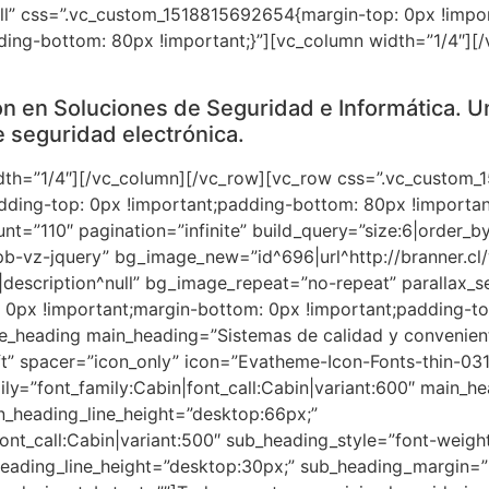
ll” css=”.vc_custom_1518815692654{margin-top: 0px !impo
ding-bottom: 80px !important;}”][vc_column width=”1/4″][
ón en Soluciones de Seguridad e Informática. Un
 seguridad electrónica.
dth=”1/4″][/vc_column][/vc_row][vc_row css=”.vc_custom
dding-top: 0px !important;padding-bottom: 80px !importa
nt=”110″ pagination=”infinite” build_query=”size:6|order_b
b-vz-jquery” bg_image_new=”id^696|url^http://branner.cl
g16|description^null” bg_image_repeat=”no-repeat” parallax_
0px !important;margin-bottom: 0px !important;padding-to
ate_heading main_heading=”Sistemas de calidad y conveni
” spacer=”icon_only” icon=”Evatheme-Icon-Fonts-thin-0310
y=”font_family:Cabin|font_call:Cabin|variant:600″ main_he
n_heading_line_height=”desktop:66px;”
ont_call:Cabin|variant:500″ sub_heading_style=”font-weigh
heading_line_height=”desktop:30px;” sub_heading_margin=