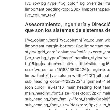
[vc_row bg_type=”bg_color” bg_override=”fu
!important;padding-top: 20px !important;pad
[vc_column_text]
Asesoramiento, Ingeniería y Direcci
que son los sistemas de sistemas de
[/vc_column_text][/vc_column][vc_column wi
!important;margin-bottom: 0px !important;pa
style=”grid_card” columns=”col3″ excerpt_cou
[vc_row bg_type=”image” parallax_style=”vcp
bg16.jpg|caption^null|alt^null|title^slider-b
css=”.vc_custom_1518816860426{margin-top: 
!important;}”][vc_column width=”1/2″][ultim
sub_heading_color=”#222222″ alignment=”left
icon_color=”#54a4f6″ main_heading_font_famil
main_heading_font_size=”desktop:52px;” mai
sub_heading_font_family=”font_family:Cabin|f
sub_heading_font_size=”desktop:18px;” sub_