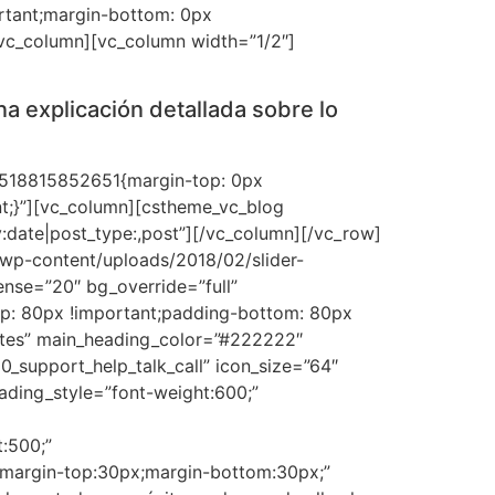
rtant;margin-bottom: 0px
/vc_column][vc_column width=”1/2″]
a explicación detallada sobre lo
_1518815852651{margin-top: 0px
nt;}”][vc_column][cstheme_vc_blog
y:date|post_type:,post”][/vc_column][/vc_row]
/wp-content/uploads/2018/02/slider-
sense=”20″ bg_override=”full”
p: 80px !important;padding-bottom: 80px
entes” main_heading_color=”#222222″
_support_help_talk_call” icon_size=”64″
ading_style=”font-weight:600;”
t:500;”
”margin-top:30px;margin-bottom:30px;”