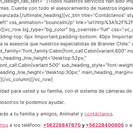
design_tab_text=””]Todos nuestros servicios han sido imp
entes. Cuente con todo el asesoramiento de nuestros ingeni
 avanzada.[/ultimate_heading][vc_btn title=”Contáctenos”
”left” css_animation=”bounceInUp” link=”url:http%3A%2F%2
w][vc_row bg_type=”bg_color” bg_override=”full” css=”.v
dding-top: 0px !important;padding-bottom: 40px !importan
 la asesoría que nuestros especialistas de Branner Chile.” 
t_family=”font_family:Cabin|font_call:Cabin|variant:600″ m
n_heading_line_height=”desktop:52px;”
ont_call:Cabin|variant:500″ sub_heading_style=”font-weigh
heading_line_height=”desktop:30px;” main_heading_margin
g][/vc_column][/vc_row]
idad para usted y su familia, con el sistema de cámaras de
 nosotros te podemos ayudar.
rás a tu familia y amigos, Anímate! y
contáctanos
.
rnos
a los teléfono:
+56229847670
y
+56228400905
o a