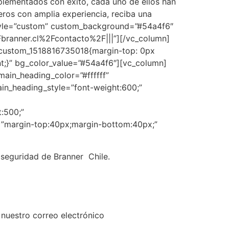
lementados con éxito, cada uno de ellos han
eros con amplia experiencia, reciba una
 style=”custom” custom_background=”#54a4f6″
Fbranner.cl%2Fcontacto%2F|||”][/vc_column]
c_custom_1518816735018{margin-top: 0px
t;}” bg_color_value=”#54a4f6″][vc_column]
main_heading_color=”#ffffff”
ain_heading_style=”font-weight:600;”
t:500;”
=”margin-top:40px;margin-bottom:40px;”
 seguridad de Branner Chile.
 nuestro correo electrónico