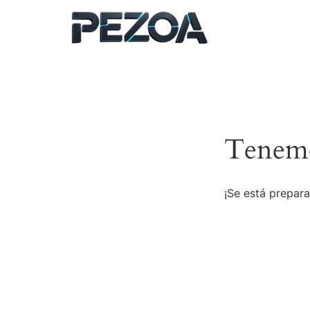
Ir
al
contenido
Tenemo
¡Se está prepara