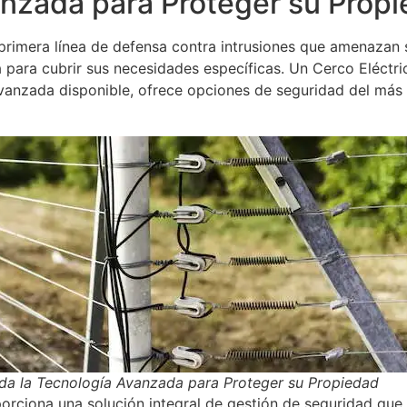
anzada para Proteger su Prop
 primera línea de defensa contra intrusiones que amenazan
 para cubrir sus necesidades específicas. Un Cerco Eléctric
vanzada disponible, ofrece opciones de seguridad del más a
da la Tecnología Avanzada para Proteger su Propiedad
rciona una solución integral de gestión de seguridad que 