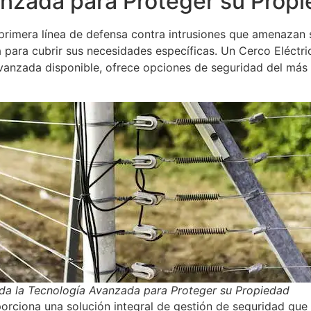
anzada para Proteger su Prop
 primera línea de defensa contra intrusiones que amenazan
 para cubrir sus necesidades específicas. Un Cerco Eléctric
vanzada disponible, ofrece opciones de seguridad del más a
da la Tecnología Avanzada para Proteger su Propiedad
rciona una solución integral de gestión de seguridad que 