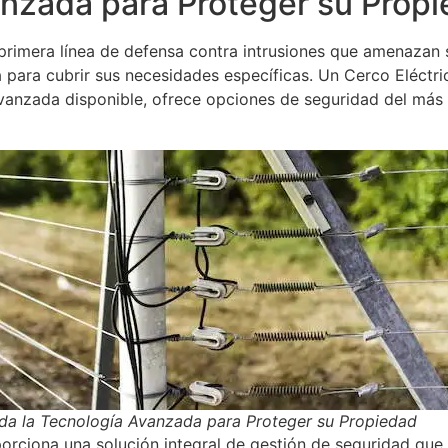
anzada para Proteger su Prop
 primera línea de defensa contra intrusiones que amenazan
 para cubrir sus necesidades específicas. Un Cerco Eléctric
vanzada disponible, ofrece opciones de seguridad del más a
da la Tecnología Avanzada para Proteger su Propiedad
rciona una solución integral de gestión de seguridad que 