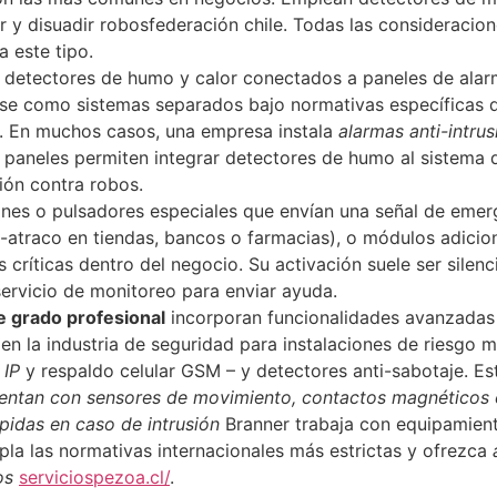
r y disuadir robos​federación chile. Todas las consideracio
a este tipo.
 detectores de humo y calor conectados a paneles de alarm
rse como sistemas separados bajo normativas específicas
. En muchos casos, una empresa instala
alarmas anti-intrus
s paneles permiten integrar detectores de humo al sistema 
ón contra robos.
es o pulsadores especiales que envían una señal de emerg
-atraco en tiendas, bancos o farmacias)​, o módulos adicio
críticas dentro del negocio. Su activación suele ser silenci
servicio de monitoreo para enviar ayuda.
e grado profesional
incorporan funcionalidades avanzadas 
en la industria de seguridad para instalaciones de riesgo 
d
IP
y respaldo celular GSM – y detectores anti-sabotaje. E
entan con sensores de movimiento, contactos magnéticos 
pidas en caso de intrusión
Branner trabaja con equipamient
la las normativas internacionales más estrictas y ofrezca
os
serviciospezoa.cl/
.