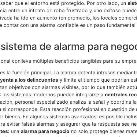
 saber que el entorno está protegido. Por otro lado, un
sis
cia entre un intento de robo frustrado y uno exitoso puede 
privada ha ido en aumento (en promedio, los locales comer
de contar con una alarma confiable es un paso fundamental
 sistema de alarma para nego
onal conlleva múltiples beneficios tangibles para su empre
es la función principal. La alarma detecta intrusos median
yenta a los delincuentes
y limita el tiempo que podrían es
tan objetivos con alarmas visibles, por lo que también ac
:
los sistemas modernos pueden integrarse a
centrales re
vación, personal especializado analiza la señal y coordina 
 si corresponde​. Esta reacción profesional en cuestión de
r bienes. En algunos sistemas avanzados, es posible inclus
a evitar falsas alarmas y asegurar que la respuesta sea ne
tes:
una
alarma para negocio
no solo protege bienes mate