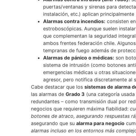
puertas/ventanas y sirenas para detecta
instalación, etc.) aplican principalmente 
Alarmas contra incendios:
consisten en
estroboscópicas. Aunque suelen instala
que complementan la seguridad integral
ambos frentes ​federación chile. Alguno
tempranas de fuego además de protecci
Alarmas de pánico o médicas:
son boton
sistema de intrusión (como botones anti
emergencias médicas u otras situaciones 
agresor, pero notifica discretamente al 
Cabe destacar que los
sistemas de alarma d
las alarmas de
Grado 3
(una categoría usada 
redundantes – como transmisión dual por re
negocios que requieren máxima fiabilidad:
cu
botones de atraco, asegurando respuestas rá
asegurando que su
alarma para negocio
cump
alarmas incluso en los entornos más complej