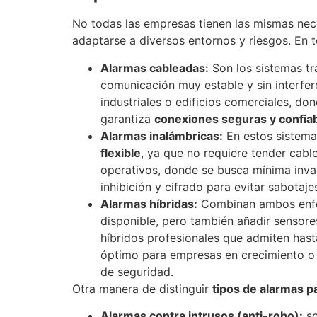
No todas las empresas tienen las mismas nec
adaptarse a diversos entornos y riesgos. En 
Alarmas cableadas:
Son los sistemas tr
comunicación muy estable y sin interfer
industriales o edificios comerciales, d
garantiza
conexiones seguras y confia
Alarmas inalámbricas:
En estos sistemas
flexible
, ya que no requiere tender cabl
operativos, donde se busca mínima invas
inhibición y cifrado para evitar sabotaje
Alarmas híbridas:
Combinan ambos enfo
disponible, pero también añadir sensore
híbridos profesionales que admiten hast
óptimo para empresas en crecimiento o 
de seguridad.
Otra manera de distinguir
tipos de alarmas p
Alarmas contra intrusos (anti-robo):
so