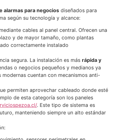
de alarmas para negocios
diseñados para
rma según su tecnología y alcance:
mediante cables al panel central. Ofrecen una
o plazo y de mayor tamaño, como plantas
leado correctamente instalado
ncia segura. La instalación es más
rápida y
, tiendas o negocios pequeños y medianos ya
cas modernas cuentan con mecanismos anti-
ue permiten aprovechar cableado donde esté
emplo de esta categoría son los paneles
rviciospezoa.cl/
​. Este tipo de sistema es
futuro, manteniendo siempre un alto estándar
ón:
vimiento, sensores perimetrales en