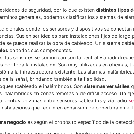
esidades de seguridad, por lo que existen
distintos tipos 
términos generales, podemos clasificar los sistemas de ala
adicionales donde los sensores y dispositivos se conectan 
encias. Suelen ser ideales para instalaciones fijas de larg
onde se puede realizar la obra de cableado. Un sistema cab
bles
en todos sus componentes.
, los sensores se comunican con la central vía radiofrecue
es por toda la instalación. Son muy utilizadas en oficinas
ión a la infraestructura existente. Las alarmas inalámbri
s de la señal, brindando también alta fiabilidad.
ques (cableado e inalámbrico). Son
sistemas versátiles
q
s inalámbricos en zonas remotas o de difícil acceso. Un ej
a cientos de zonas entre sensores cableados y vía radio ​
se
instalaciones que requieren expansión de cobertura en el 
ara negocio
es según el propósito específico de la detecci
n las más comunes en negocios. Emplean detectores de mo