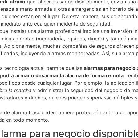
anti-atraco
que, al ser pulsados discretamente, envían una a
amenaza a mano armada u otras emergencias en horario de at
 quienes están en el lugar​. De esta manera, sus colaborad
nmediato ante cualquier incidente de seguridad.
ue instalar una alarma profesional implica una inversión in
micas directas (mercadería, equipos, dinero) y también ind
s. Adicionalmente, muchas compañías de seguros ofrecen p
ificados, incluyendo alarmas monitoreadas. Así, su alarma
a tecnología actual permite que las
alarmas para negocio
s
, podrá
armar o desarmar la alarma de forma remota
, reci
pecíficos desde cualquier lugar. Por ejemplo, la aplicación
bre la marcha
y administrar la seguridad del negocio de ma
istradores y dueños, quienes pueden supervisar múltiples s
a de alarma trascienden la mera protección antirrobo: apo
da en todo momento.
alarma para negocio disponibl