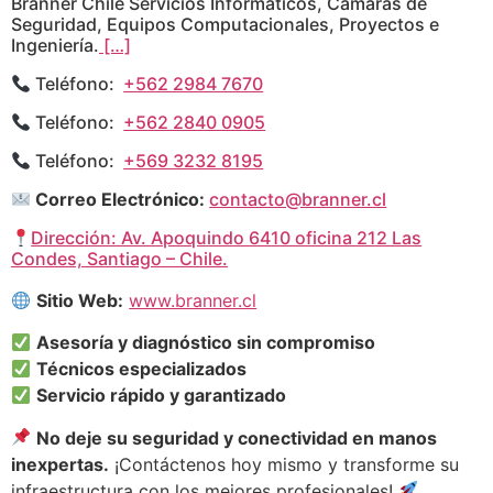
Branner Chile Servicios Informáticos, Cámaras de
Seguridad, Equipos Computacionales, Proyectos e
Ingeniería.
[…]
Teléfono:
+562 2984 7670
Teléfono:
+562 2840 0905
Teléfono:
+569 3232 8195
Correo Electrónico:
contacto@branner.cl
Dirección: Av. Apoquindo 6410 oficina 212 Las
Condes, Santiago – Chile.
Sitio Web:
www.branner.cl
Asesoría y diagnóstico sin compromiso
Técnicos especializados
Servicio rápido y garantizado
No deje su seguridad y conectividad en manos
inexpertas.
¡Contáctenos hoy mismo y transforme su
infraestructura con los mejores profesionales!