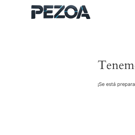
Ir
al
contenido
Tenemo
¡Se está prepara